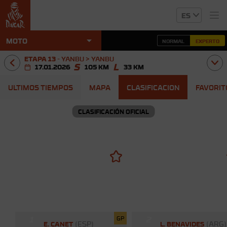
ES
arrow_drop_down
MOTO
NORMAL
EXPERTO
ETAPA 13
-
YANBU > YANBU
17.01.2026
105 KM
33 KM
ULTIMOS TIEMPOS
MAPA
CLASIFICACION
FAVORIT
CLASIFICACIÓN OFICIAL
1
2
GP
(ESP)
(ARG)
E. CANET
L. BENAVIDES