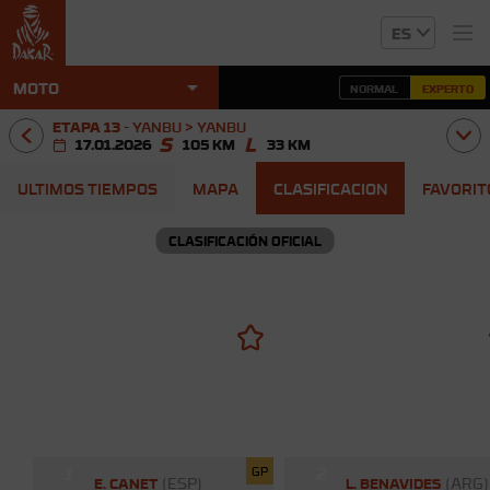
ES
arrow_drop_down
MOTO
NORMAL
EXPERTO
ETAPA 13
-
YANBU > YANBU
17.01.2026
105 KM
33 KM
ULTIMOS TIEMPOS
MAPA
CLASIFICACION
FAVORIT
CLASIFICACIÓN OFICIAL
1
2
GP
(ESP)
(ARG)
E. CANET
L. BENAVIDES