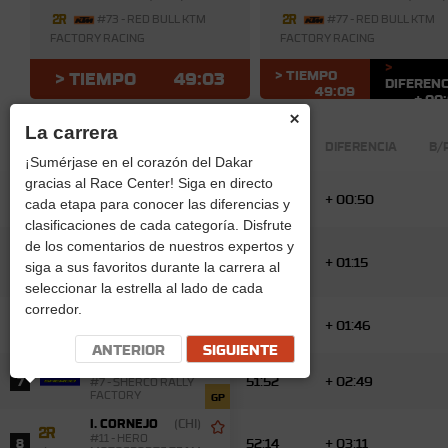
#73 - RED BULL KTM
#77 - RED BULL KTM
FACTORY RACING
FACTORY RACING
>
> TIEMPO
> TIEMPO
49:03
DIFERENC
49:09
+ 00
×
La carrera
COMPETIDORES
TIEMPO
DIFERENCIA
B/
¡Sumérjase en el corazón del Dakar
gracias al Race Center! Siga en directo
M. DOCHERTY
(RSA)
49:53
+ 00:50
4
#14 - BAS WORLD KTM
cada etapa para conocer las diferencias y
TEAM
R2
clasificaciones de cada categoría. Disfrute
A. VAN
(FRA)
de los comentarios de nuestros expertos y
BEVEREN
50:18
+ 01:15
5
siga a sus favoritos durante la carrera al
#42 - MONSTER
ENERGY HONDA HRC
GP
seleccionar la estrella al lado de cada
corredor.
S. HOWES
(USA)
50:49
+ 01:46
6
#10 - MONSTER
ENERGY HONDA HRC
GP
ANTERIOR
SIGUIENTE
B. COX
(RSA)
51:52
+ 02:49
7
#7 - SHERCO RALLY
FACTORY
GP
I. CORNEJO
(CHI)
#11 - HERO
52:14
+ 03:11
8